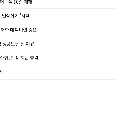
재수색 10일 재개
 민심잡기 '사활'
철저한 대책마련 중요
생 성공모델’된 이유
수협, 현장 지원 총력
제과