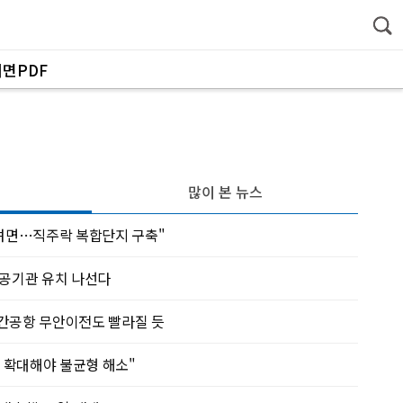
지면PDF
많이 본 뉴스
하려면…직주락 복합단지 구축"
공공기관 유치 나선다
간공항 무안이전도 빨라질 듯
한 확대해야 불균형 해소"