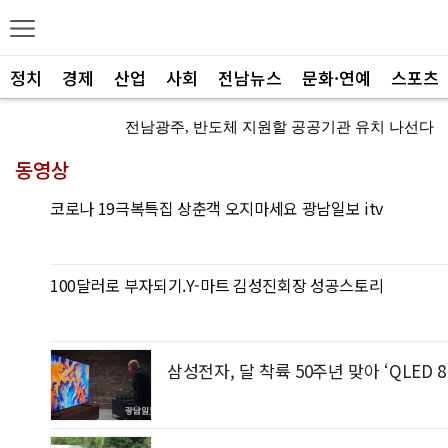
정치
경제
산업
사회
전남뉴스
문화·연예
스포츠
전남광주, 반도체 지원할 공공기관 유치 나선다
동영상
반도체 산단
"광주 5개 자치구 기능·권한 확대해야 불균형 해소
코로나 19극복특집 상춘객 오지마세요 광남일보 itv
폭염에 멈춘 무안공항 참사 재수색 10일 재개
민주 당권 주자들, 텃밭 호남 민심잡기 '사활'
100달러로 부자되기.Y-마트 김성진회장 성공스토리
[사설]가뭄 피해 현실화…철저한 대책마련 중요
[사설]강진 병영면 ‘도시재생 성공모델’된 이유
삼성전자, 달 착륙 50주년 맞아 ‘QLED 
폭염·가뭄·고수온 비상…농·수협, 현장 지원 총력
[강소기업을 키우자] 궁전제과