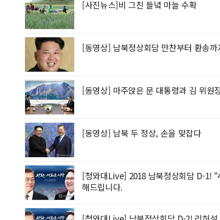
[사진뉴스]비 그친 들녘 마늘 수확
"‘반도체 클러스터’ 성공하려면…직주락
[동영상] 남북정상회담 만찬부터 환송까
[동영상] 마주앉은 문 대통령과 김 위원
[동영상] 남북 두 정상, 손을 맞잡다
[청와대Live] 2018 남북정상회담 D-1!
해드립니다.
[청와대Live] 남북정상회담 D-2! 리허설