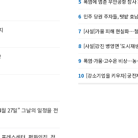
5
폭염에 멈춘 무안공항 참사 
 복합단지 구축"
6
민주 당권 주자들, 텃밭 호남
지
7
[사설]가뭄 피해 현실화…
8
[사설]강진 병영면 ‘도시재
장
9
폭염·가뭄·고수온 비상…농·
10
[강소기업을 키우자] 궁전
 “4월 27일” 그날의 일정을 전
, 프레스센터, 평화의집, 정