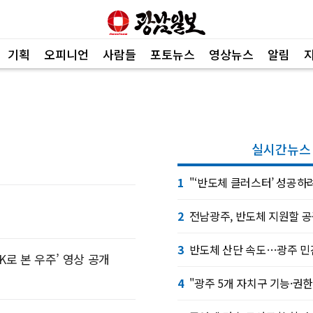
기획
오피니언
사람들
포토뉴스
영상뉴스
알림
 속도…광주 민간공항 무안이전도 빨라질 듯
"
실시간뉴스
1
"‘반도체 클러스터’ 성공
2
전남광주, 반도체 지원할 
3
반도체 산단 속도…광주 민
8K로 본 우주’ 영상 공개
4
"광주 5개 자치구 기능·권