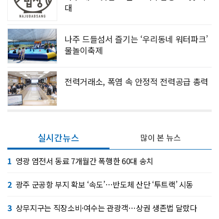
대
나주 드들섬서 즐기는 ‘우리동네 워터파크’
물놀이축제
전력거래소, 폭염 속 안정적 전력공급 총력
실시간뉴스
많이 본 뉴스
1
영광 염전서 동료 7개월간 폭행한 60대 송치
2
광주 군공항 부지 확보 ‘속도’…반도체 산단 ‘투트랙’ 시동
3
상무지구는 직장소비·여수는 관광객…상권 생존법 달랐다