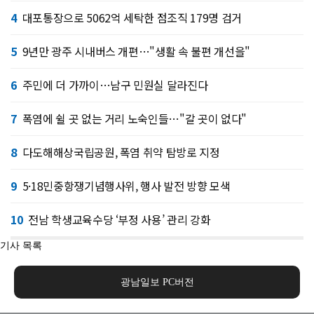
4
대포통장으로 5062억 세탁한 점조직 179명 검거
5
9년만 광주 시내버스 개편…"생활 속 불편 개선을"
6
주민에 더 가까이…남구 민원실 달라진다
7
폭염에 쉴 곳 없는 거리 노숙인들…"갈 곳이 없다"
8
다도해해상국립공원, 폭염 취약 탐방로 지정
9
5·18민중항쟁기념행사위, 행사 발전 방향 모색
10
전남 학생교육수당 ‘부정 사용’ 관리 강화
기사 목록
광남일보 PC버전