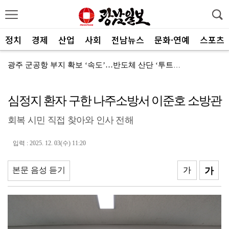
정치
경제
산업
사회
전남뉴스
문화·연예
스포츠
광주 군공항 부지 확보 ‘속도’…반도체 산단 ‘투트랙’...
상무지구는 직장소비·여수는 관광객…상권 생존법 달랐다
심정지 환자 구한 나주소방서 이준호 소방관
대포통장으로 5062억 세탁한 점조직 179명 검거
회복 시민 직접 찾아와 인사 전해
9년만 광주 시내버스 개편…"생활 속 불편 개선을"
주민에 더 가까이…남구 민원실 달라진다
입력 : 2025. 12. 03(수) 11:20
폭염에 쉴 곳 없는 거리 노숙인들…"갈 곳이 없다"
본문 음성 듣기
가
가
다도해해상국립공원, 폭염 취약 탐방로 지정
5·18민중항쟁기념행사위, 행사 발전 방향 모색
전남 학생교육수당 ‘부정 사용’ 관리 강화