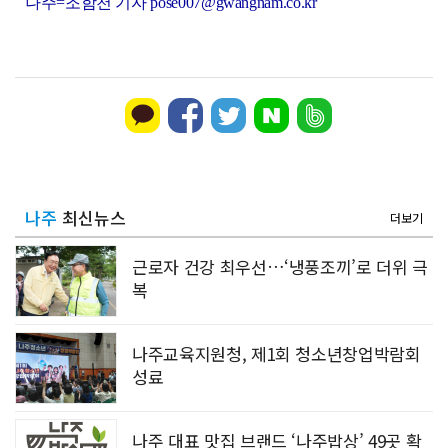
나주=조함천 기자 pose007@gwangnam.co.kr
나주
최신뉴스
더보기
근로자 건강 최우선…‘냉풍조끼’로 더위 극
복
나주교육지원청, 제1회 청소년창업박람회
성료
나주 대표 맛집 브랜드 ‘나주밥상’ 49곳 확