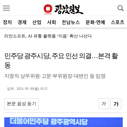
정치
경제
산업
사회
전남뉴스
문화·연예
스포츠
리안소프트, AI 유통 플랫폼 ‘이음’ 확산 나선다
폭염 산재 절반, 소규모 사업장…안전 관리 ‘비상’
민주당 광주시당, 주요 인선 의결…본격 활
중고차 시장 대수술…‘깜깜이 거래’ 막는다
동
롯데백화점 광주점, 폭염 속 ‘시원한 쉼표’ 선물
지명직 상무위원·고문·부위원장·대변인 등 임명
전력거래소, 폭염 속 안정적 전력공급 총력
‘맛의 신세계’ 연다…식음료 경쟁력 강화
입력 : 2024. 09. 09(월) 18:21
에너지밸리산학융합원, 미래 산업 이끌 인재 육성 박차
본문 음성 듣기
가
가
폭염도 즐기는 김도영, 더 뜨거운 여름 꿈꾼다
이육사 시인의 ‘36편 시’ 궤적 따라 삶 깨우다